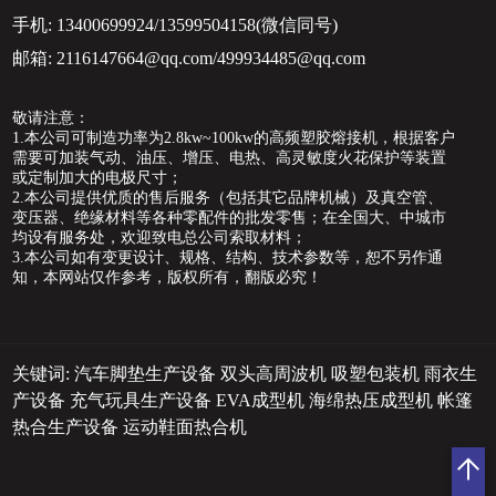
手机:
13400699924/13599504158(微信同号)
邮箱:
2116147664@qq.com/499934485@qq.com
敬请注意：
1.本公司可制造功率为2.8kw~100kw的高频塑胶熔接机，根据客户
需要可加装气动、油压、增压、电热、高灵敏度火花保护等装置
或定制加大的电极尺寸；
2.本公司提供优质的售后服务（包括其它品牌机械）及真空管、
变压器、绝缘材料等各种零配件的批发零售；在全国大、中城市
均设有服务处，欢迎致电总公司索取材料；
3.本公司如有变更设计、规格、结构、技术参数等，恕不另作通
知，本网站仅作参考，版权所有，翻版必究！
关键词:
汽车脚垫生产设备
双头高周波机
吸塑包装机
雨衣生
产设备
充气玩具生产设备
EVA成型机
海绵热压成型机
帐篷
热合生产设备
运动鞋面热合机